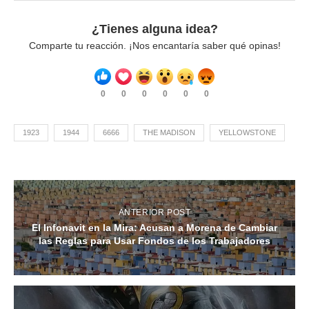
¿Tienes alguna idea?
Comparte tu reacción. ¡Nos encantaría saber qué opinas!
0
0
0
0
0
0
1923
1944
6666
THE MADISON
YELLOWSTONE
ANTERIOR POST
El Infonavit en la Mira: Acusan a Morena de Cambiar
las Reglas para Usar Fondos de los Trabajadores