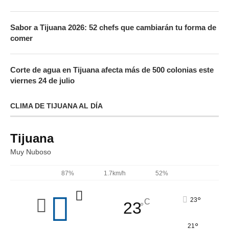
Sabor a Tijuana 2026: 52 chefs que cambiarán tu forma de
comer
Corte de agua en Tijuana afecta más de 500 colonias este
viernes 24 de julio
CLIMA DE TIJUANA AL DÍA
Tijuana
Muy Nuboso
87%
1.7km/h
52%
°
23
C
23
°
°
21