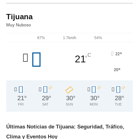
Tijuana
Muy Nuboso
87%
1.7km/h
54%
°
22
C
21
°
°
20
21
°
29
°
30
°
30
°
28
°
FRI
SAT
SUN
MON
TUE
Últimas Noticias de Tijuana: Seguridad, Tráfico,
Clima y Eventos Hoy