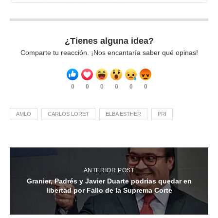
¿Tienes alguna idea?
Comparte tu reacción. ¡Nos encantaría saber qué opinas!
0
0
0
0
0
0
AMLO
CARLOS LORET
ELBA ESTHER
PRI
ANTERIOR POST
Granier, Padrés y Javier Duarte podrias quedar en
libertad por Fallo de la Suprema Corte