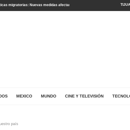
TIJU
icas migratorias: Nuevas medidas afectan a turistas y residentes legales
DOS
MEXICO
MUNDO
CINE Y TELEVISIÓN
TECNOL
uestro país