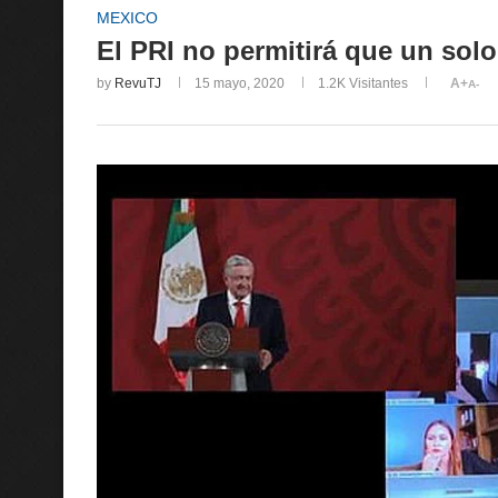
MEXICO
El PRI no permitirá que un sol
by
RevuTJ
15 mayo, 2020
1.2K
Visitantes
A+
A-