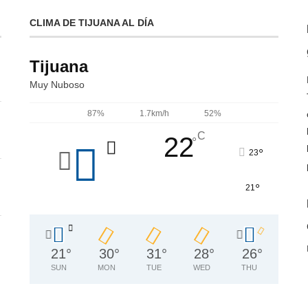
CLIMA DE TIJUANA AL DÍA
Tijuana
Muy Nuboso
87%
1.7km/h
52%
C
22
°
°
23
°
21
21
°
30
°
31
°
28
°
26
°
SUN
MON
TUE
WED
THU