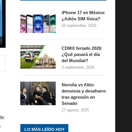
iPhone 17 en México:
¿Adiós SIM física?
10 septiembre, 2025
CDMX feriado 2026:
¿Qué pasará el día
del Mundial?
3 septiembre, 2025
Noroña vs Alito:
denuncia y desafuero
tras agresión en
Senado
27 agosto, 2025
de
e
LO MÁS LEÍDO HOY