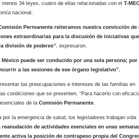
al menos 34 leyes, cuatro de ellas relacionadas con el
T-ME
nomía nacional.
 Comisión Permanente reiteramos nuestra convicción de
nes extraordinarias para la discusión de iniciativas qu
la división de poderes”
, expresaron.
a México puede ser conducido por una sola persona; por
urrir a las sesiones de ese órgano legislativo”.
resentar las preocupaciones e intereses de las familias en
e las condiciones que se presenten. “Para hacerlo con eficaci
resenciales de la
Comisión Permanente
.
 por la emergencia de salud, los legisladores trabajan vida
a reanudación de actividades esenciales en unas semana
te activa la posición de contrapeso propia del Congre