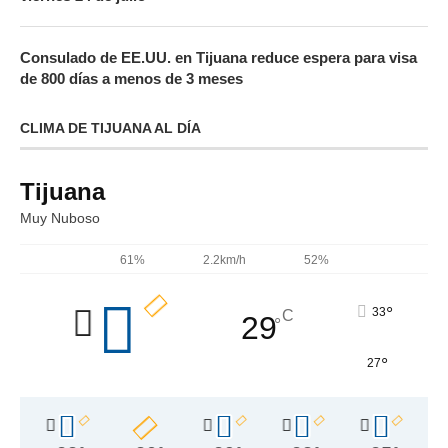
Consulado de EE.UU. en Tijuana reduce espera para visa
de 800 días a menos de 3 meses
CLIMA DE TIJUANA AL DÍA
Tijuana
Muy Nuboso
61%
2.2km/h
52%
°
33
C
29
°
°
27