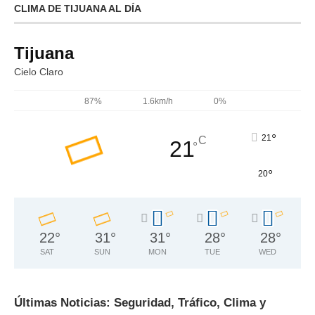
CLIMA DE TIJUANA AL DÍA
Tijuana
Cielo Claro
87%
1.6km/h
0%
°
21
C
21
°
°
20
22
°
31
°
31
°
28
°
28
°
SAT
SUN
MON
TUE
WED
Últimas Noticias: Seguridad, Tráfico, Clima y