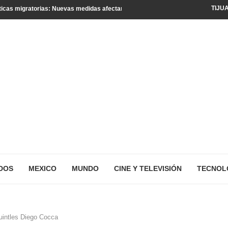
TIJU
icas migratorias: Nuevas medidas afectan a turistas y residentes legales
DOS
MEXICO
MUNDO
CINE Y TELEVISIÓN
TECNOL
uintles Diego Cocca