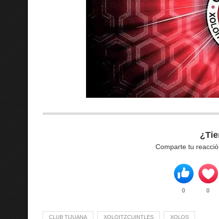
¿Tie
Comparte tu reacció
0
0
CLUB TIJUANA
XOLOITZCUINTLES
XOLOS