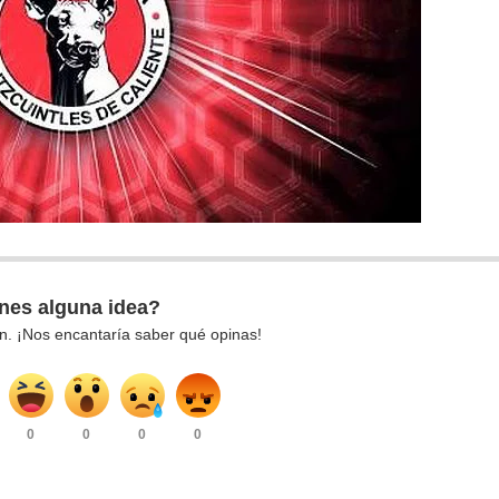
nes alguna idea?
n. ¡Nos encantaría saber qué opinas!
0
0
0
0