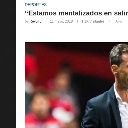
DEPORTES
“Estamos mentalizados en salir
by
RevuTJ
11 mayo, 2018
1.1K
Visitantes
A+
A-