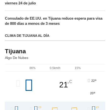
viernes 24 de julio
Consulado de EE.UU. en Tijuana reduce espera para visa
de 800 días a menos de 3 meses
CLIMA DE TIJUANA AL DÍA
Tijuana
Algo De Nubes
86%
0.5km/h
15%
°
22
C
21
°
°
20