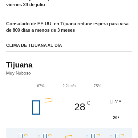
viernes 24 de julio
Consulado de EE.UU. en Tijuana reduce espera para visa
de 800 días a menos de 3 meses
CLIMA DE TIJUANA AL DÍA
Tijuana
Muy Nuboso
67%
2.2km/h
75%
°
31
C
28
°
°
26