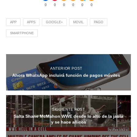
0
0
0
0
0
0
APP
APPS
GOOGLE+
MOVIL
PAGO
SMARTPHONE
ANTERIOR POST
Ahora WhatsApp incluirá función de pagos móviles
SIGUIENTE POST
Salta Shane McMahon WWE desde lo alto de la jaula
y se hace añicos