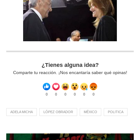
¿Tienes alguna idea?
Comparte tu reacción. ¡Nos encantaría saber qué opinas!
0
0
0
0
0
0
ADELA MICHA
LÓPEZ OBRADOR
MÉXICO
POLITICA