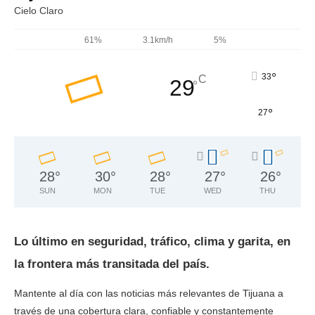
Cielo Claro
61%
3.1km/h
5%
°
33
C
29
°
°
27
28
°
30
°
28
°
27
°
26
°
SUN
MON
TUE
WED
THU
Lo último en seguridad, tráfico, clima y garita, en
la frontera más transitada del país.
Mantente al día con las noticias más relevantes de Tijuana a
través de una cobertura clara, confiable y constantemente