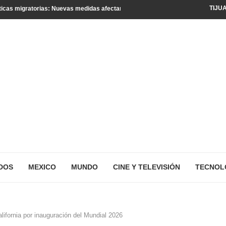
TIJU
icas migratorias: Nuevas medidas afectan a turistas y residentes legales
DOS
MEXICO
MUNDO
CINE Y TELEVISIÓN
TECNOL
alifornia por inauguración del Mundial 2026