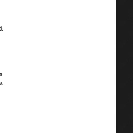
á
s
s
a.