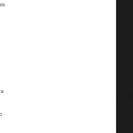
ros
ra
o