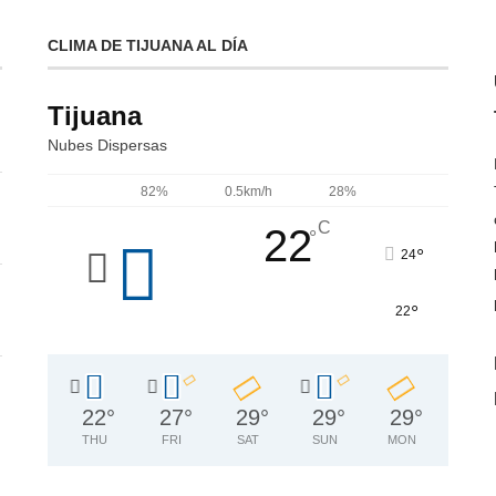
CLIMA DE TIJUANA AL DÍA
Tijuana
Nubes Dispersas
82%
0.5km/h
28%
C
22
°
°
24
°
22
22
°
27
°
29
°
29
°
29
°
THU
FRI
SAT
SUN
MON