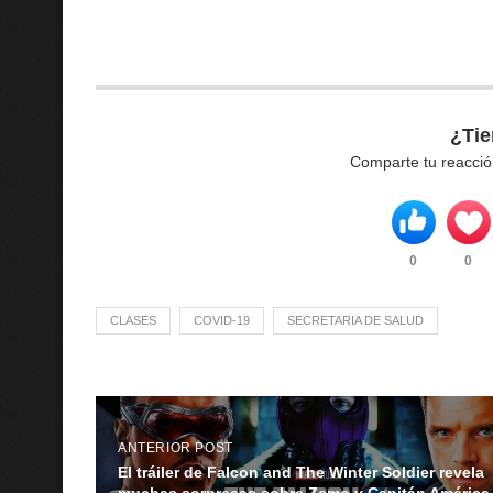
¿Tie
Comparte tu reacció
0
0
CLASES
COVID-19
SECRETARIA DE SALUD
ANTERIOR POST
El tráiler de Falcon and The Winter Soldier revela