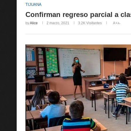
TIJUANA
Confirman regreso parcial a cl
by
Alice
2 marzo, 2021
3.2K
Visitantes
A+
A-