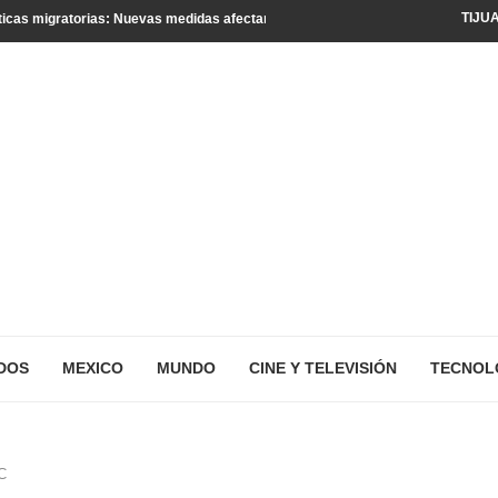
TIJU
icas migratorias: Nuevas medidas afectan a turistas y residentes legales
DOS
MEXICO
MUNDO
CINE Y TELEVISIÓN
TECNOL
C