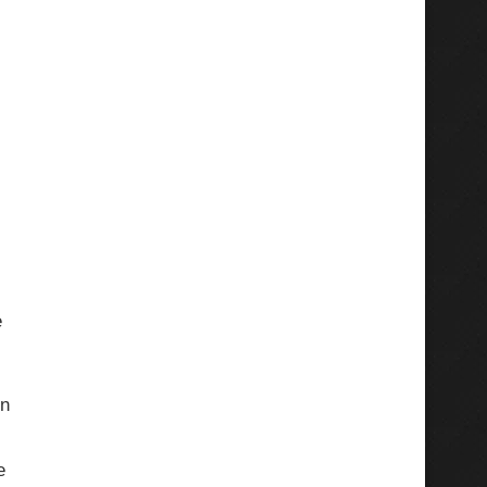
e
en
e