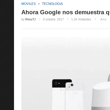
MOVILES
TECNOLOGIA
Ahora Google nos demuestra qu
by
RevuTJ
5 octubre, 2017
1.1K
Visitantes
A+
A-