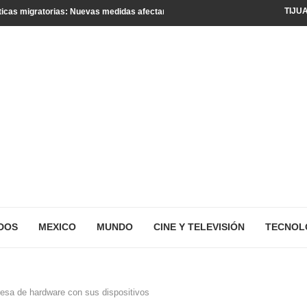
TIJU
icas migratorias: Nuevas medidas afectan a turistas y residentes legales
DOS
MEXICO
MUNDO
CINE Y TELEVISIÓN
TECNOL
sa de hardware con sus dispositivos