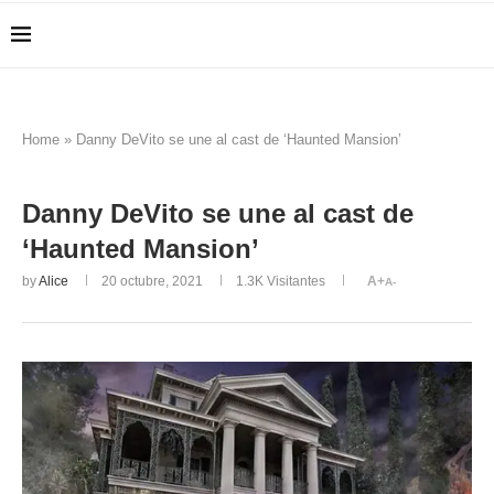
Home
»
Danny DeVito se une al cast de ‘Haunted Mansion’
Danny DeVito se une al cast de
‘Haunted Mansion’
by
Alice
20 octubre, 2021
1.3K
Visitantes
A+
A-