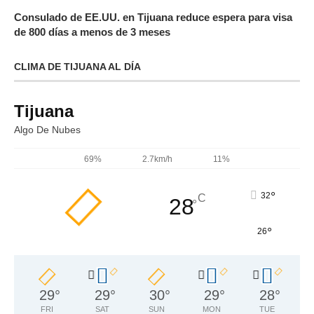
Consulado de EE.UU. en Tijuana reduce espera para visa
de 800 días a menos de 3 meses
CLIMA DE TIJUANA AL DÍA
Tijuana
Algo De Nubes
69%
2.7km/h
11%
°
32
C
28
°
°
26
29
°
29
°
30
°
29
°
28
°
FRI
SAT
SUN
MON
TUE