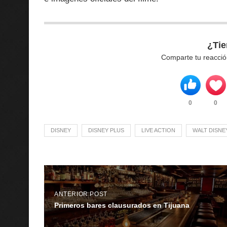
¿Tie
Comparte tu reacció
0
0
DISNEY
DISNEY PLUS
LIVE ACTION
WALT DISNE
ANTERIOR POST
Primeros bares clausurados en Tijuana