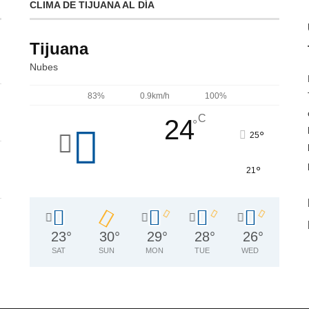
CLIMA DE TIJUANA AL DÍA
Tijuana
Nubes
83%
0.9km/h
100%
C
24
°
°
25
°
21
23
°
30
°
29
°
28
°
26
°
SAT
SUN
MON
TUE
WED