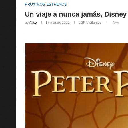
PROXIMOS ESTRENOS
Un viaje a nunca jamás, Disney 
by
Alice
17 marzo, 2021
1.2K
Visitantes
A+
A-