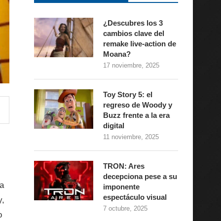
¿Descubres los 3
cambios clave del
remake live-action de
Moana?
17 noviembre, 2025
Toy Story 5: el
regreso de Woody y
Buzz frente a la era
digital
11 noviembre, 2025
TRON: Ares
decepciona pese a su
a
imponente
espectáculo visual
y,
7 octubre, 2025
o