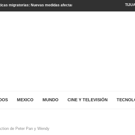
TIJU
icas migratorias: Nuevas medidas afectan a turistas y residentes legales
DOS
MEXICO
MUNDO
CINE Y TELEVISIÓN
TECNOL
 action de Peter Pan y Wendy