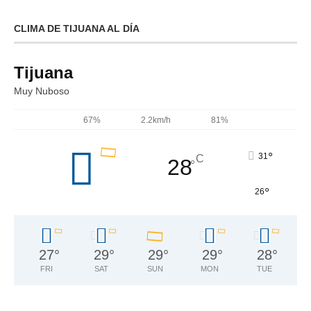
CLIMA DE TIJUANA AL DÍA
Tijuana
Muy Nuboso
67%
2.2km/h
81%
°
31
C
28
°
°
26
27
°
29
°
29
°
29
°
28
°
FRI
SAT
SUN
MON
TUE