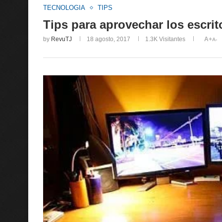
TECNOLOGIA
TIPS
Tips para aprovechar los escri
by
RevuTJ
18 agosto, 2017
1.3K
Visitantes
A+
A-