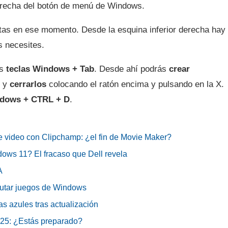
derecha del botón de menú de Windows.
rtas en ese momento. Desde la esquina inferior derecha hay
 necesites.
as
teclas Windows + Tab
. Desde ahí podrás
crear
s y
cerrarlos
colocando el ratón encima y pulsando en la X.
ndows + CTRL + D
.
de video con Clipchamp: ¿el fin de Movie Maker?
ows 11? El fracaso que Dell revela
A
utar juegos de Windows
s azules tras actualización
025: ¿Estás preparado?