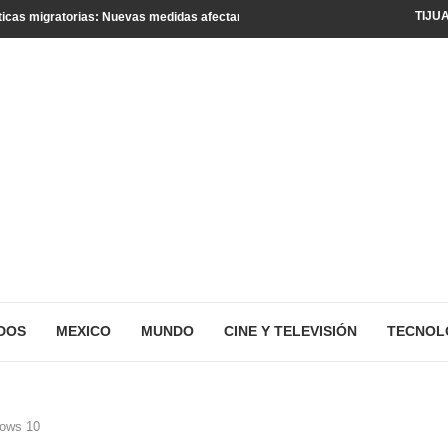
TIJU
icas migratorias: Nuevas medidas afectan a turistas y residentes legales
DOS
MEXICO
MUNDO
CINE Y TELEVISIÓN
TECNOL
dows 10