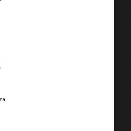
+
n
e
una