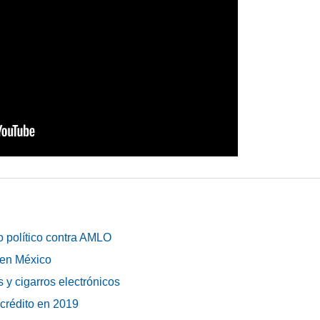
o político contra AMLO
 en México
 y cigarros electrónicos
 crédito en 2019