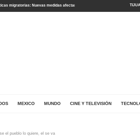
TIJU
icas migratorias: Nuevas medidas afectan a turistas y residentes legales
DOS
MEXICO
MUNDO
CINE Y TELEVISIÓN
TECNOL
 el pueblo lo quiere, el se va