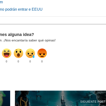
um
no podrán entrar e EEUU
nes alguna idea?
n. ¡Nos encantaría saber qué opinas!
0
0
0
0
SIGUIENTE POST