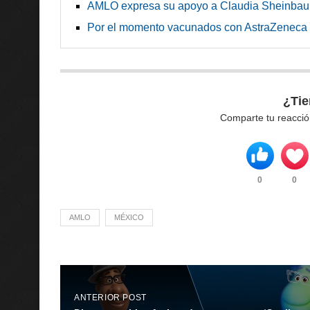
AMLO expresa su apoyo a Claudia Sheinba
Por el momento vacunados con AstraZeneca 
¿Tie
Comparte tu reacció
0
0
AMLO
MÉXICO
ANTERIOR POST