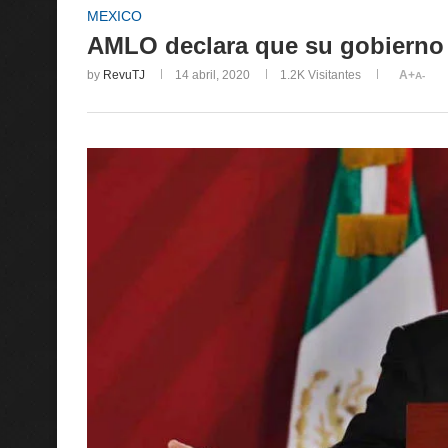
MEXICO
AMLO declara que su gobierno n
by
RevuTJ
14 abril, 2020
1.2K
Visitantes
A+
A-