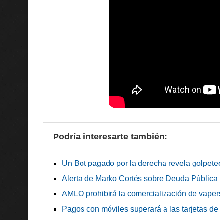
Podría interesarte también:
Un Bot pagado por la derecha revela golpete
Alerta de Marko Cortés sobre Deuda Pública
AMLO prohibirá la comercialización de vapers
Pagos con móviles superará a las tarjetas de